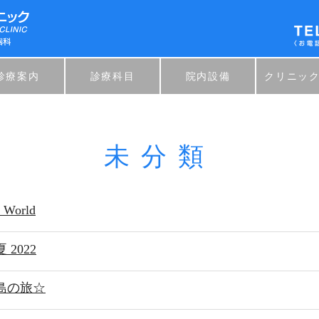
診療案内
診療科目
院内設備
クリニッ
未分類
 World
 2022
島の旅☆