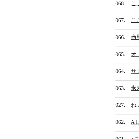
068.
こ
067.
こ
066.
命
065.
オ
064.
サ
063.
米
027.
ね
062.
A H
061.
パ