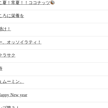
こ夏！常夏！！ココナッツ
ころに栄養を
懸け！
ー、オッソイラティ！
クラサク
寿
ぇムーミン。
appy New year
ンプ菌？！