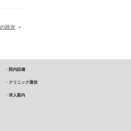
の目次
＞
・
院内設備
・
クリニック通信
・
求人案内