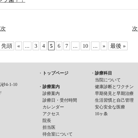
目次
次
« 先頭
«
...
3
4
5
6
7
...
10
...
»
最後 »
・
トップページ
・
診療科目
当院について
4-1-10
・
診療案内
健康診断とワクチン
F
診療案内
早期発見と早期治療
診療日・受付時間
生活習慣と自己管理
カレンダー
安心安全な医療
アクセス
10ヶ条
院長
担当医
待合室について